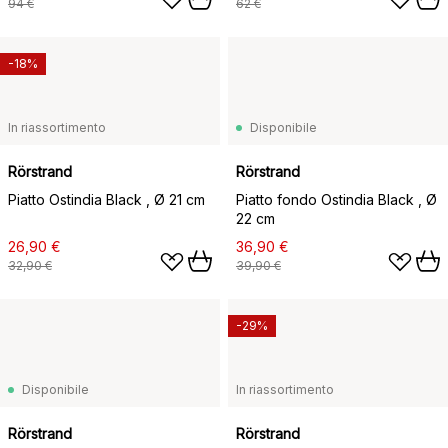
94 €
62 €
-18%
In riassortimento
Disponibile
Rörstrand
Rörstrand
Piatto Ostindia Black , Ø 21 cm ​
Piatto fondo Ostindia Black , Ø
22 cm ​
26,90 €
36,90 €
32,90 €
39,90 €
-29%
Disponibile
In riassortimento
Rörstrand
Rörstrand