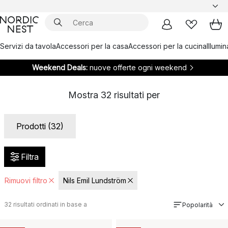
Servizi da tavola
Accessori per la casa
Accessori per la cucina
Illumi
Weekend Deals:
nuove offerte ogni weekend
Mostra
32
risultati per
Prodotti (32)
Filtra
Rimuovi filtro
Nils Emil Lundström
32
risultati ordinati in base a
Popolarità