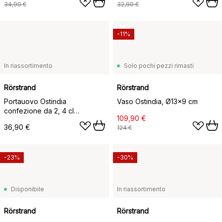
34,90 €
32,90 €
-11%
In riassortimento
Solo pochi pezzi rimasti
Rörstrand
Rörstrand
Portauovo Ostindia
Vaso Ostindia, Ø13x9 cm
confezione da 2, 4 cl
109,90 €
confezione da 2
36,90 €
124 €
-23%
-30%
Disponibile
In riassortimento
Rörstrand
Rörstrand