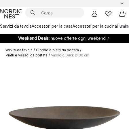
Servizi da tavola
Accessori per la casa
Accessori per la cucina
Illumi
Weekend Deals:
nuove offerte ogni weekend
Servizi da tavola
/
Ciotole e piatti da portata
/
Piatti e vassoi da portata
/
Vassoio Duck Ø 30 cm