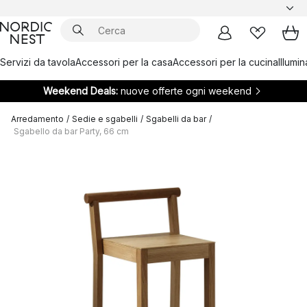
Servizi da tavola
Accessori per la casa
Accessori per la cucina
Illumi
Weekend Deals:
nuove offerte ogni weekend
Arredamento
/
Sedie e sgabelli
/
Sgabelli da bar
/
Sgabello da bar Party, 66 cm