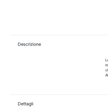
Descrizione
L
m
c
A
Dettagli