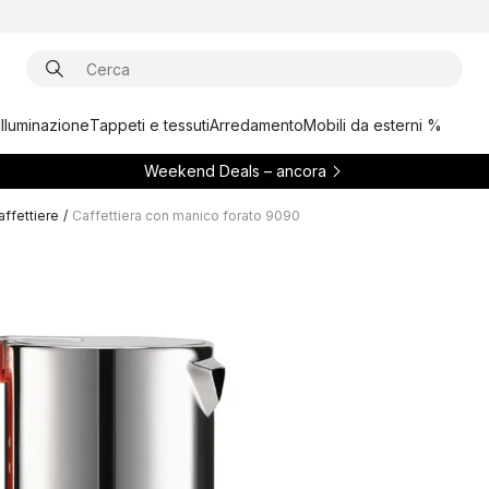
Illuminazione
Tappeti e tessuti
Arredamento
Mobili da esterni %
Weekend Deals – ancora
ffettiere
/
Caffettiera con manico forato 9090