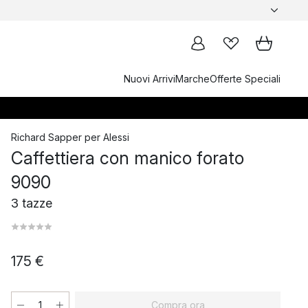
Nuovi Arrivi
Marche
Offerte Speciali
Richard Sapper
per
Alessi
Caffettiera con manico forato
9090
3 tazze
175 €
Compra ora