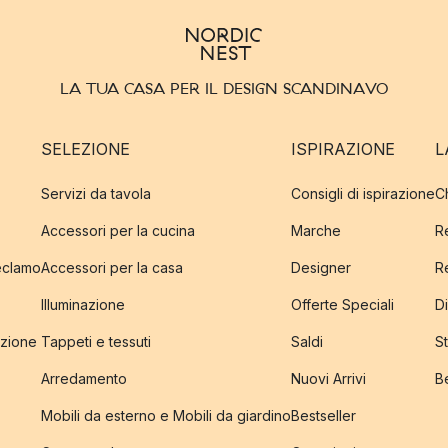
LA TUA CASA PER IL DESIGN SCANDINAVO
SELEZIONE
ISPIRAZIONE
L
Servizi da tavola
Consigli di ispirazione
C
Accessori per la cucina
Marche
R
reclamo
Accessori per la casa
Designer
R
Illuminazione
Offerte Speciali
Di
izione
Tappeti e tessuti
Saldi
S
Arredamento
Nuovi Arrivi
B
Mobili da esterno e Mobili da giardino
Bestseller