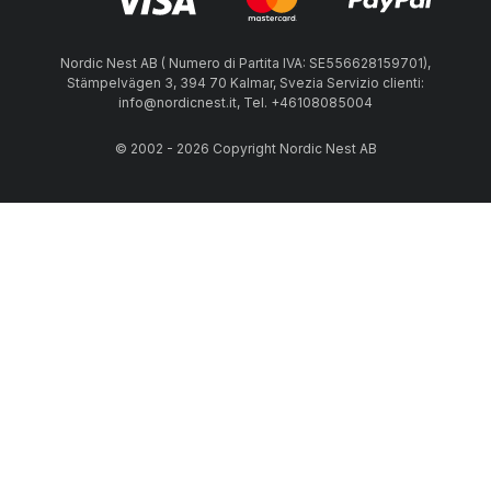
Nordic Nest AB ( Numero di Partita IVA: SE556628159701),
Stämpelvägen 3, 394 70 Kalmar, Svezia Servizio clienti:
info@nordicnest.it, Tel. +46108085004
© 2002 - 2026 Copyright Nordic Nest AB