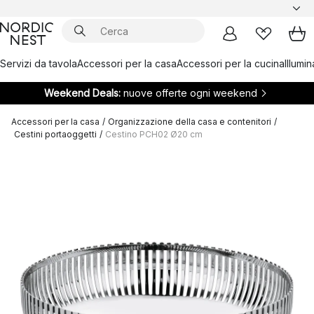
Servizi da tavola
Accessori per la casa
Accessori per la cucina
Illumi
Weekend Deals:
nuove offerte ogni weekend
Accessori per la casa
/
Organizzazione della casa e contenitori
/
Cestini portaoggetti
/
Cestino PCH02 Ø20 cm