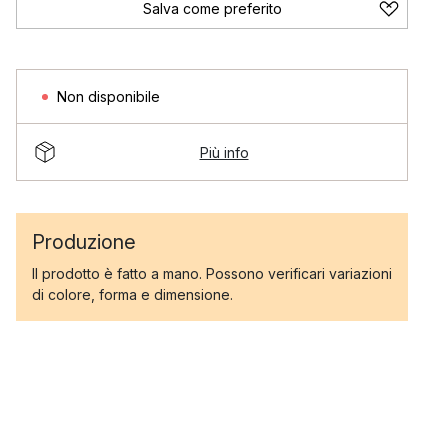
Salva come preferito
Non disponibile
Più info
Produzione
Il prodotto è fatto a mano. Possono verificari variazioni
di colore, forma e dimensione.