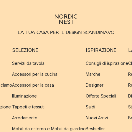
LA TUA CASA PER IL DESIGN SCANDINAVO
SELEZIONE
ISPIRAZIONE
L
Servizi da tavola
Consigli di ispirazione
C
Accessori per la cucina
Marche
R
reclamo
Accessori per la casa
Designer
R
Illuminazione
Offerte Speciali
Di
izione
Tappeti e tessuti
Saldi
S
Arredamento
Nuovi Arrivi
B
Mobili da esterno e Mobili da giardino
Bestseller