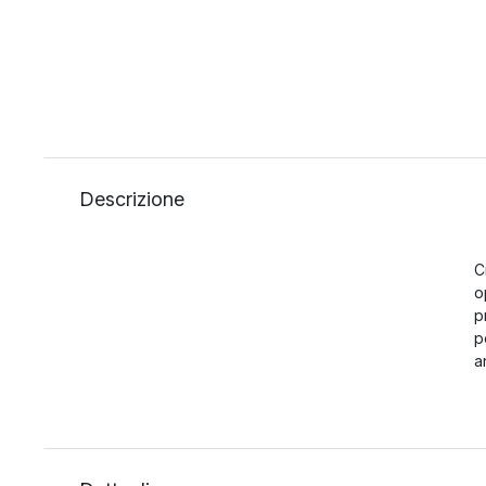
Descrizione
C
o
p
p
a