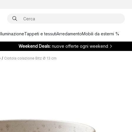
Illuminazione
Tappeti e tessuti
Arredamento
Mobili da esterni %
Weekend Deals:
nuove offerte ogni weekend
e
/
Ciotola colazione Bitz Ø 13 cm