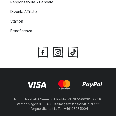
Responsabilità Aziendale
Diventa Affiliato
Stampa
Beneficenza
Nordic Nest AB ( Numero di Partita IVA: SE556628159701),
Stämpelvägen 3, 394 70 Kalmar, Svezia Servizio clienti:
info@nordicnest.it, Tel. +46108085004