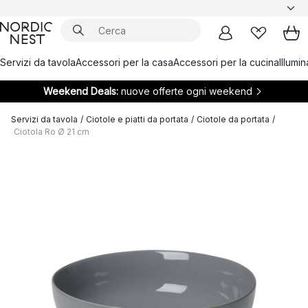
Servizi da tavola
Accessori per la casa
Accessori per la cucina
Illumi
Weekend Deals:
nuove offerte ogni weekend
Servizi da tavola
/
Ciotole e piatti da portata
/
Ciotole da portata
/
Ciotola Ro Ø 21 cm