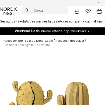
Servizi da tavola
Accessori per la casa
Accessori per la cucina
Illumi
Weekend Deals:
nuove offerte ogni weekend
Accessori per la casa
/
Decorazioni
/
Accessori decorativi
/
Cactus Bloomingville 2 pezzi oro