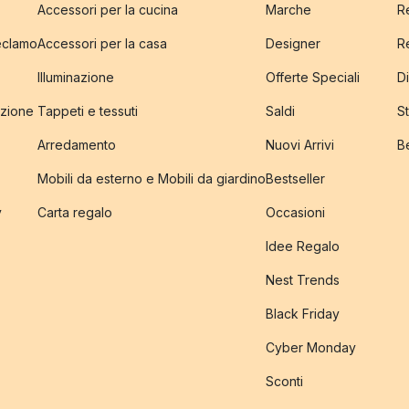
Accessori per la cucina
Marche
R
reclamo
Accessori per la casa
Designer
R
Illuminazione
Offerte Speciali
Di
izione
Tappeti e tessuti
Saldi
S
Arredamento
Nuovi Arrivi
B
Mobili da esterno e Mobili da giardino
Bestseller
y
Carta regalo
Occasioni
Idee Regalo
Nest Trends
Black Friday
Cyber Monday
Sconti