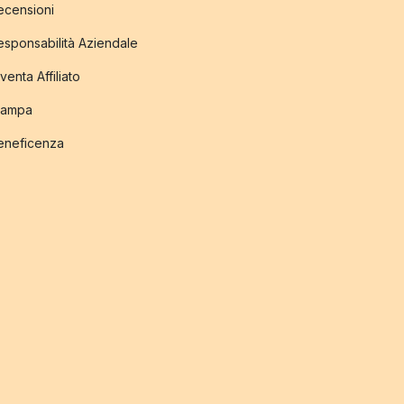
ecensioni
esponsabilità Aziendale
venta Affiliato
tampa
eneficenza