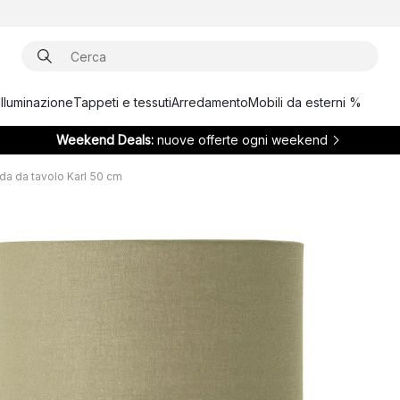
Illuminazione
Tappeti e tessuti
Arredamento
Mobili da esterni %
Weekend Deals:
nuove offerte ogni weekend
a da tavolo Karl 50 cm