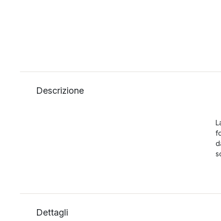
Descrizione
L
f
d
s
Dettagli