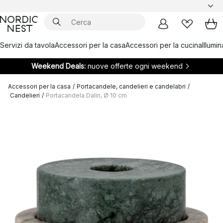
Servizi da tavola
Accessori per la casa
Accessori per la cucina
Illumi
Weekend Deals:
nuove offerte ogni weekend
Accessori per la casa
/
Portacandele, candelieri e candelabri
/
Candelieri
/
Portacandela Dalin, Ø 10 cm