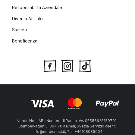
Responsabilità Aziendale
Diventa Affiliato
Stampa
Beneficenza
Nordic Nest AB ( Numero di Partita IVA: SE556628159701),
Stämpelvägen 3, 394 70 Kalmar, Svezia Servizio clienti:
info@nordicnest.it, Tel. +46108085004