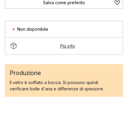
Salva come preferito
Non disponibile
Più info
Produzione
Il vetro è soffiato a bocca. Si possono quindi
verificare bolle d'aria e differenze di spessore.