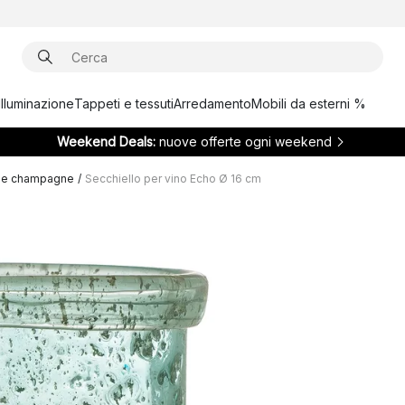
Illuminazione
Tappeti e tessuti
Arredamento
Mobili da esterni %
Weekend Deals:
nuove offerte ogni weekend
no e champagne
/
Secchiello per vino Echo Ø 16 cm