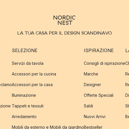
LA TUA CASA PER IL DESIGN SCANDINAVO
SELEZIONE
ISPIRAZIONE
L
Servizi da tavola
Consigli di ispirazione
C
Accessori per la cucina
Marche
R
reclamo
Accessori per la casa
Designer
R
Illuminazione
Offerte Speciali
Di
izione
Tappeti e tessuti
Saldi
S
Arredamento
Nuovi Arrivi
B
Mobili da esterno e Mobili da giardino
Bestseller