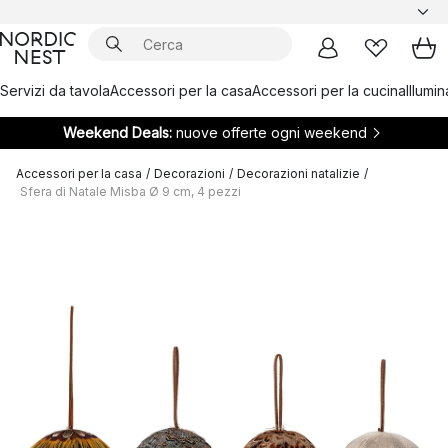
Servizi da tavola
Accessori per la casa
Accessori per la cucina
Illumi
Weekend Deals:
nuove offerte ogni weekend
Accessori per la casa
/
Decorazioni
/
Decorazioni natalizie
/
Sfera di Natale Misba Ø 9 cm, 4 pezzi