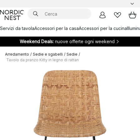
Servizi da tavola
Accessori per la casa
Accessori per la cucina
Illumi
Weekend Deals:
nuove offerte ogni weekend
Arredamento
/
Sedie e sgabelli
/
Sedie
/
Tavolo da pranzo Kitty in legno di rattan