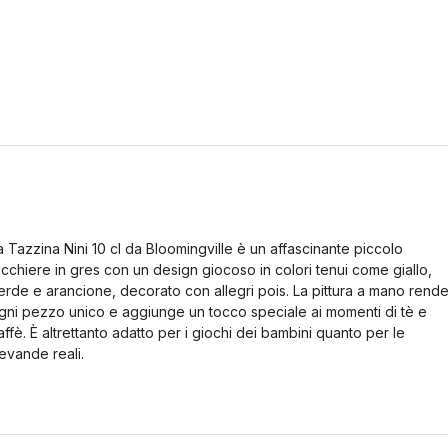
a Tazzina Nini 10 cl da Bloomingville è un affascinante piccolo
icchiere in gres con un design giocoso in colori tenui come giallo,
erde e arancione, decorato con allegri pois. La pittura a mano rend
gni pezzo unico e aggiunge un tocco speciale ai momenti di tè e
affè. È altrettanto adatto per i giochi dei bambini quanto per le
evande reali.