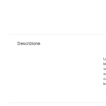
Descrizione
L
b
v
o
c
b