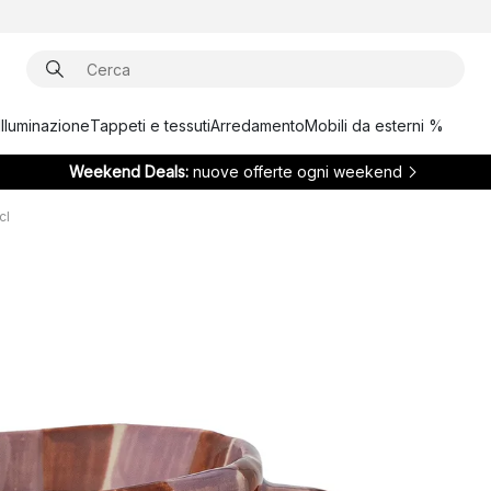
Illuminazione
Tappeti e tessuti
Arredamento
Mobili da esterni %
Weekend Deals:
nuove offerte ogni weekend
cl