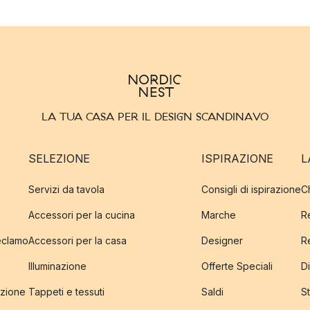
LA TUA CASA PER IL DESIGN SCANDINAVO
SELEZIONE
ISPIRAZIONE
L
Servizi da tavola
Consigli di ispirazione
C
Accessori per la cucina
Marche
R
reclamo
Accessori per la casa
Designer
R
Illuminazione
Offerte Speciali
Di
izione
Tappeti e tessuti
Saldi
S