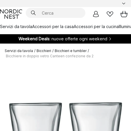
Servizi da tavola
Accessori per la casa
Accessori per la cucina
Illumi
Weekend Deals:
nuove offerte ogni weekend
Servizi da tavola
/
Bicchieri
/
Bicchieri e tumbler
/
Bicchiere in doppio vetro Canteen confezione da 2