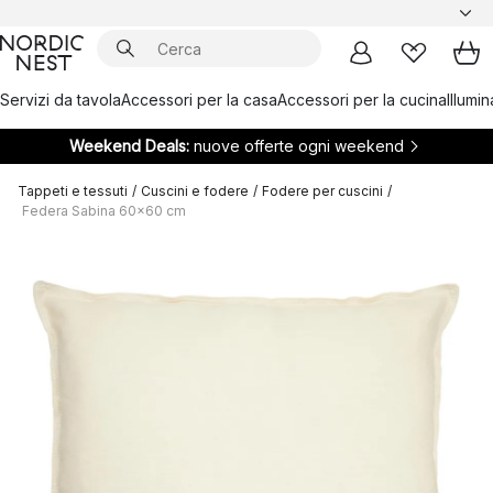
Servizi da tavola
Accessori per la casa
Accessori per la cucina
Illumi
Weekend Deals:
nuove offerte ogni weekend
Tappeti e tessuti
/
Cuscini e fodere
/
Fodere per cuscini
/
Federa Sabina 60x60 cm