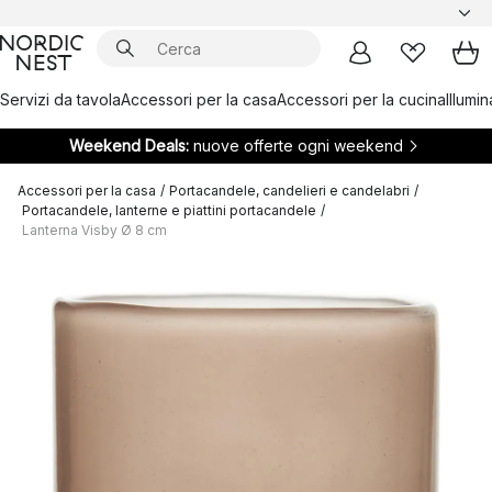
Servizi da tavola
Accessori per la casa
Accessori per la cucina
Illumi
Weekend Deals:
nuove offerte ogni weekend
Accessori per la casa
/
Portacandele, candelieri e candelabri
/
Portacandele, lanterne e piattini portacandele
/
Lanterna Visby Ø 8 cm