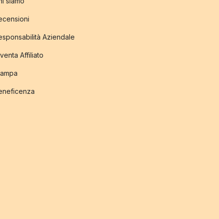
hi siamo
ecensioni
esponsabilità Aziendale
venta Affiliato
tampa
eneficenza