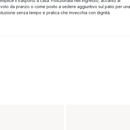
emplice il trasporto a casa. Posizionala nell’ingresso, accanto al
avolo da pranzo o come posto a sedere aggiuntivo sul patio per un
oluzione senza tempo e pratica che invecchia con dignità.