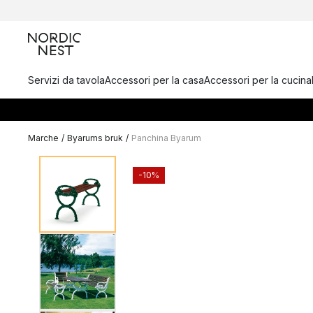
Servizi da tavola
Accessori per la casa
Accessori per la cucina
Marche
/
Byarums bruk
/
Panchina Byarum
-10%