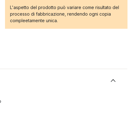
L'aspetto del prodotto può variare come risultato del
processo di fabbricazione, rendendo ogni copia
compleetamente unica.
o
o