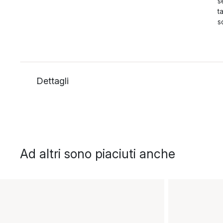
s
t
s
Dettagli
Ad altri sono piaciuti anche