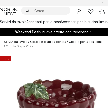
Servizi da tavola
Accessori per la casa
Accessori per la cucina
Illumi
Weekend Deals:
nuove offerte ogni weekend
Servizi da tavola
/
Ciotole e piatti da portata
/
Ciotole per la colazione
/
Ciotola Grape Ø12 cm
-19%