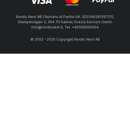
Nordic Nest AB ( Numero di Partita IVA: SE556628159701),
Stämpelvägen 3, 394 70 Kalmar, Svezia Servizio clienti:
info@nordicnest.it, Tel. +46108085004
© 2002 - 2026 Copyright Nordic Nest AB