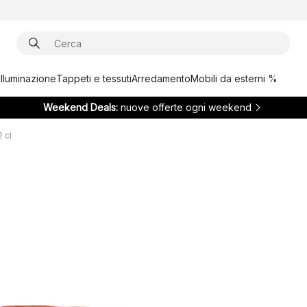
Illuminazione
Tappeti e tessuti
Arredamento
Mobili da esterni %
Weekend Deals:
nuove offerte ogni weekend
 cl