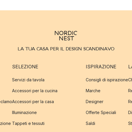
LA TUA CASA PER IL DESIGN SCANDINAVO
SELEZIONE
ISPIRAZIONE
L
Servizi da tavola
Consigli di ispirazione
C
Accessori per la cucina
Marche
R
reclamo
Accessori per la casa
Designer
R
Illuminazione
Offerte Speciali
Di
izione
Tappeti e tessuti
Saldi
S