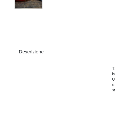
Descrizione
T
i
U
o
s