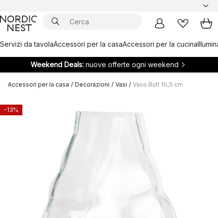
Servizi da tavola
Accessori per la casa
Accessori per la cucina
Illumi
Weekend Deals:
nuove offerte ogni weekend
Accessori per la casa
/
Decorazioni
/
Vasi
/
Vaso Butt 10,5 cm
-13%