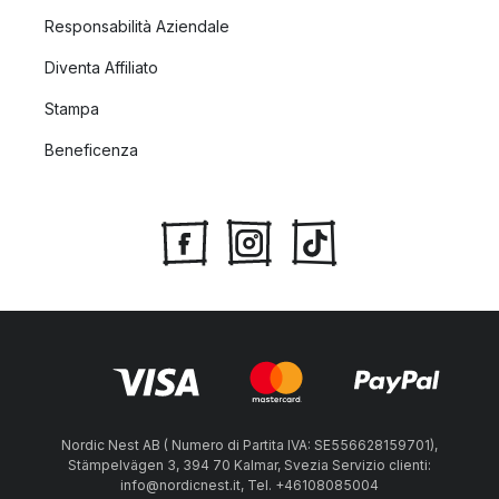
Responsabilità Aziendale
Diventa Affiliato
Stampa
Beneficenza
Nordic Nest AB ( Numero di Partita IVA: SE556628159701),
Stämpelvägen 3, 394 70 Kalmar, Svezia Servizio clienti:
info@nordicnest.it, Tel. +46108085004