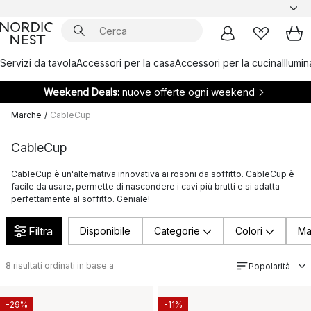
Servizi da tavola
Accessori per la casa
Accessori per la cucina
Illumi
Weekend Deals:
nuove offerte ogni weekend
Marche
/
CableCup
CableCup
CableCup è un'alternativa innovativa ai rosoni da soffitto. CableCup è
facile da usare, permette di nascondere i cavi più brutti e si adatta
perfettamente al soffitto. Geniale!
Filtra
Disponibile
Categorie
Colori
Ma
8
risultati ordinati in base a
Popolarità
-29%
-11%