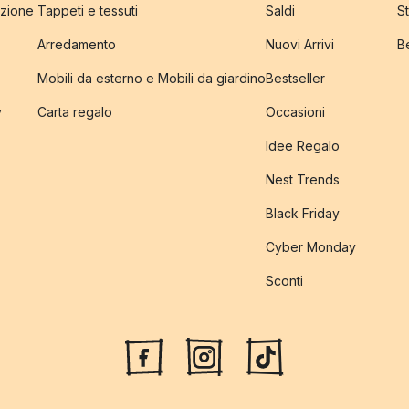
izione
Tappeti e tessuti
Saldi
S
Arredamento
Nuovi Arrivi
B
Mobili da esterno e Mobili da giardino
Bestseller
y
Carta regalo
Occasioni
Idee Regalo
Nest Trends
Black Friday
Cyber Monday
Sconti