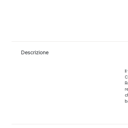
Descrizione
I
C
R
r
c
b