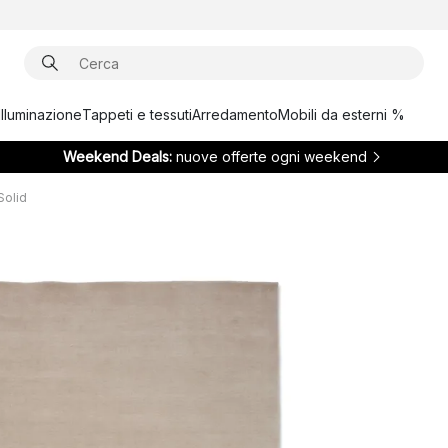
Illuminazione
Tappeti e tessuti
Arredamento
Mobili da esterni %
Weekend Deals:
nuove offerte ogni weekend
Solid