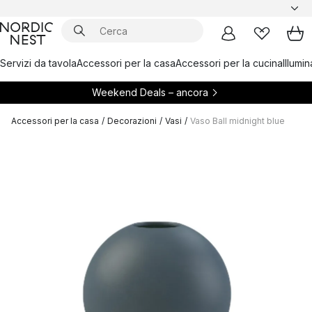
Servizi da tavola
Accessori per la casa
Accessori per la cucina
Illumi
Weekend Deals – ancora
Accessori per la casa
/
Decorazioni
/
Vasi
/
Vaso Ball midnight blue