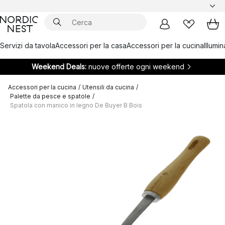
Servizi da tavola
Accessori per la casa
Accessori per la cucina
Illumi
Weekend Deals:
nuove offerte ogni weekend
Accessori per la cucina
/
Utensili da cucina
/
Palette da pesce e spatole
/
Spatola con manico in legno De Buyer B Bois