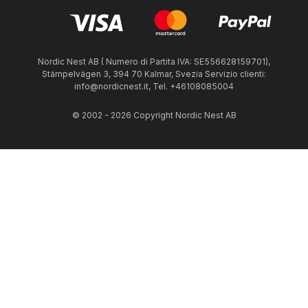
Nordic Nest AB ( Numero di Partita IVA: SE556628159701),
Stämpelvägen 3, 394 70 Kalmar, Svezia Servizio clienti:
info@nordicnest.it, Tel. +46108085004
© 2002 - 2026 Copyright Nordic Nest AB