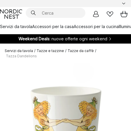
Servizi da tavola
Accessori per la casa
Accessori per la cucina
Illumi
Weekend Deals:
nuove offerte ogni weekend
Servizi da tavola
/
Tazze e tazzine
/
Tazze da caffè
/
Tazza Dandelions