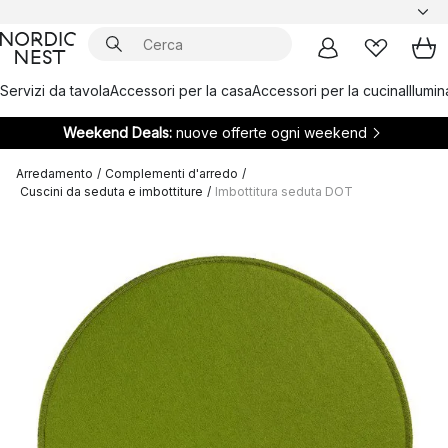
Servizi da tavola
Accessori per la casa
Accessori per la cucina
Illumi
Weekend Deals:
nuove offerte ogni weekend
Arredamento
/
Complementi d'arredo
/
Cuscini da seduta e imbottiture
/
Imbottitura seduta DOT