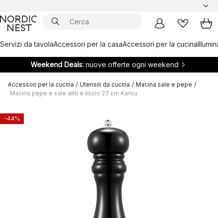
Servizi da tavola
Accessori per la casa
Accessori per la cucina
Illumi
Weekend Deals:
nuove offerte ogni weekend
Accessori per la cucina
/
Utensili da cucina
/
Macina sale e pepe
/
Macina pepe e sale alto e liscio 27 cm Karou
-44%