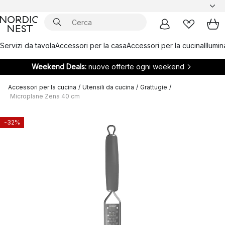
Servizi da tavola
Accessori per la casa
Accessori per la cucina
Illumi
Weekend Deals:
nuove offerte ogni weekend
Accessori per la cucina
/
Utensili da cucina
/
Grattugie
/
Microplane Zena 40 cm
-32%