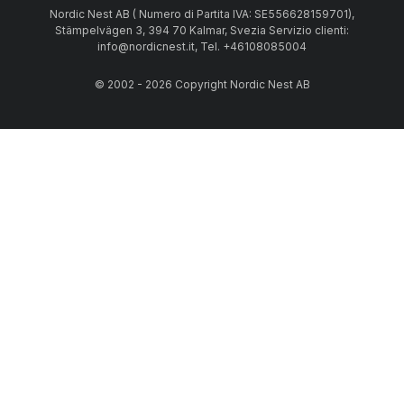
Nordic Nest AB ( Numero di Partita IVA: SE556628159701),
Stämpelvägen 3, 394 70 Kalmar, Svezia Servizio clienti:
info@nordicnest.it, Tel. +46108085004
© 2002 - 2026 Copyright Nordic Nest AB