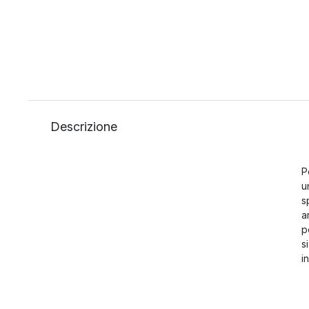
Descrizione
P
u
s
a
p
s
i