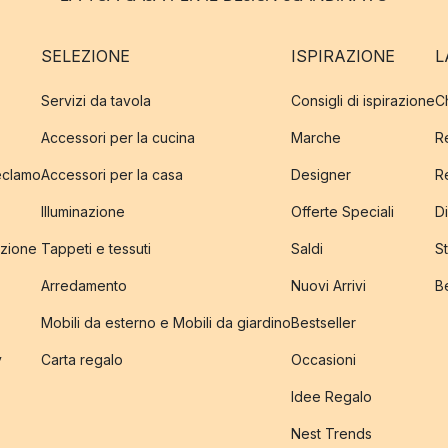
SELEZIONE
ISPIRAZIONE
L
Servizi da tavola
Consigli di ispirazione
C
Accessori per la cucina
Marche
R
reclamo
Accessori per la casa
Designer
R
Illuminazione
Offerte Speciali
Di
izione
Tappeti e tessuti
Saldi
S
Arredamento
Nuovi Arrivi
B
Mobili da esterno e Mobili da giardino
Bestseller
y
Carta regalo
Occasioni
Idee Regalo
Nest Trends