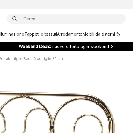
Illuminazione
Tappeti e tessuti
Arredamento
Mobili da esterni %
Weekend Deals:
nuove offerte ogni weekend
Portabottiglie Beda 6 bottiglie 29 cm