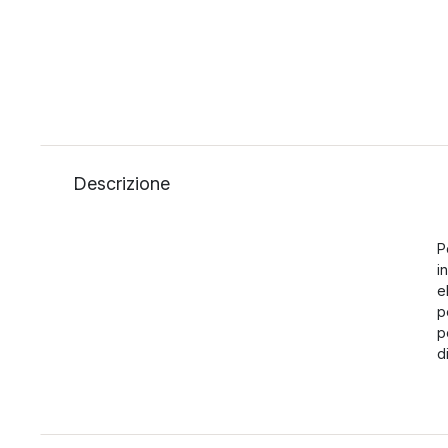
Descrizione
P
i
e
p
p
d