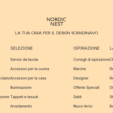
LA TUA CASA PER IL DESIGN SCANDINAVO
SELEZIONE
ISPIRAZIONE
L
Servizi da tavola
Consigli di ispirazione
C
Accessori per la cucina
Marche
R
reclamo
Accessori per la casa
Designer
R
Illuminazione
Offerte Speciali
Di
izione
Tappeti e tessuti
Saldi
S
Arredamento
Nuovi Arrivi
B