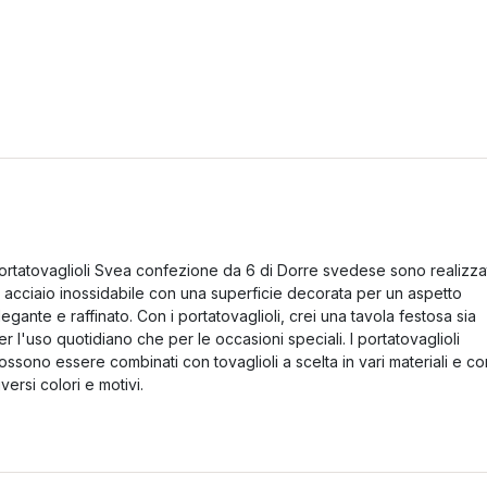
ortatovaglioli Svea confezione da 6 di Dorre svedese sono realizza
n acciaio inossidabile con una superficie decorata per un aspetto
legante e raffinato. Con i portatovaglioli, crei una tavola festosa sia
er l'uso quotidiano che per le occasioni speciali. I portatovaglioli
ossono essere combinati con tovaglioli a scelta in vari materiali e co
iversi colori e motivi.