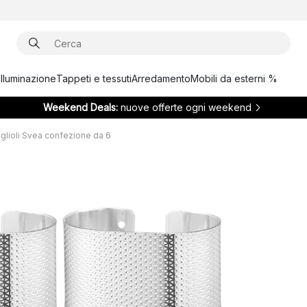
Illuminazione
Tappeti e tessuti
Arredamento
Mobili da esterni %
Weekend Deals:
nuove offerte ogni weekend
glioli Svea confezione da 6