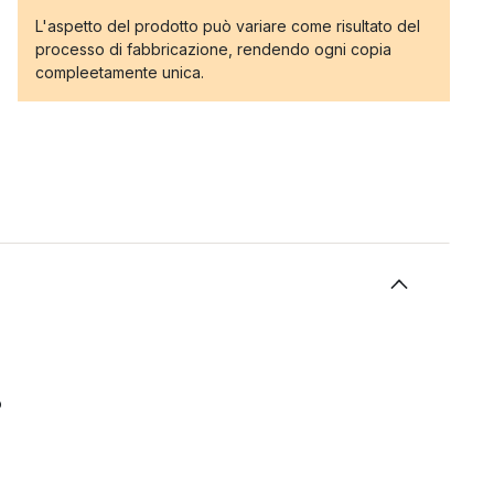
L'aspetto del prodotto può variare come risultato del
processo di fabbricazione, rendendo ogni copia
compleetamente unica.
o