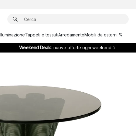
Illuminazione
Tappeti e tessuti
Arredamento
Mobili da esterni %
Weekend Deals:
nuove offerte ogni weekend