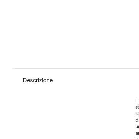
Descrizione
I
s
s
d
u
a