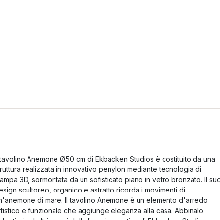
l tavolino Anemone Ø50 cm di Ekbacken Studios è costituito da una
truttura realizzata in innovativo penylon mediante tecnologia di
tampa 3D, sormontata da un sofisticato piano in vetro bronzato. Il su
esign scultoreo, organico e astratto ricorda i movimenti di
n'anemone di mare. Il tavolino Anemone è un elemento d'arredo
rtistico e funzionale che aggiunge eleganza alla casa. Abbinalo