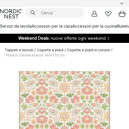
Servizi da tavola
Accessori per la casa
Accessori per la cucina
Illumi
Weekend Deals:
nuove offerte ogni weekend
Tappeti e tessuti
/
Coperte e plaid
/
Coperte e plaid in cotone
/
Plaid in cotone Krasse 140x170 cm