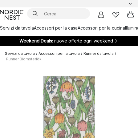
Servizi da tavola
Accessori per la casa
Accessori per la cucina
Illumi
Weekend Deals:
nuove offerte ogni weekend
Servizi da tavola
/
Accessori per la tavola
/
Runner da tavola
/
Runner Blomsterlök