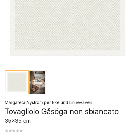
Margareta Nyström
per
Ekelund Linneväveri
Tovagliolo Gåsöga non sbiancato
35x35 cm