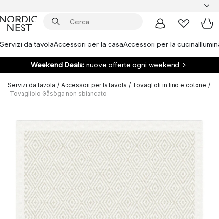
Servizi da tavola
Accessori per la casa
Accessori per la cucina
Illumi
Weekend Deals:
nuove offerte ogni weekend
Servizi da tavola
/
Accessori per la tavola
/
Tovaglioli in lino e cotone
/
Tovagliolo Gåsöga non sbiancato