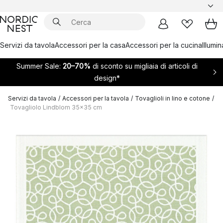
Servizi da tavola
Accessori per la casa
Accessori per la cucina
Illumi
Summer Sale:
20–70%
di sconto su migliaia di articoli di
design*
Servizi da tavola
/
Accessori per la tavola
/
Tovaglioli in lino e cotone
/
Tovagliolo Lindblom 35x35 cm