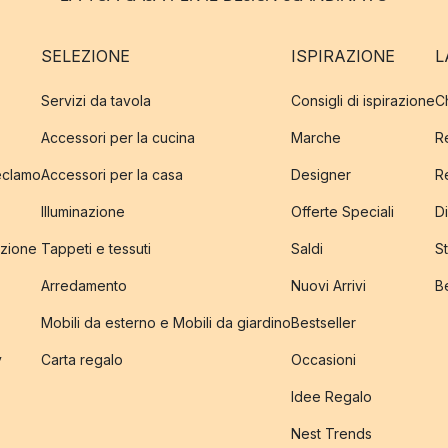
SELEZIONE
ISPIRAZIONE
L
Servizi da tavola
Consigli di ispirazione
C
Accessori per la cucina
Marche
R
reclamo
Accessori per la casa
Designer
R
Illuminazione
Offerte Speciali
Di
izione
Tappeti e tessuti
Saldi
S
Arredamento
Nuovi Arrivi
B
Mobili da esterno e Mobili da giardino
Bestseller
y
Carta regalo
Occasioni
Idee Regalo
Nest Trends