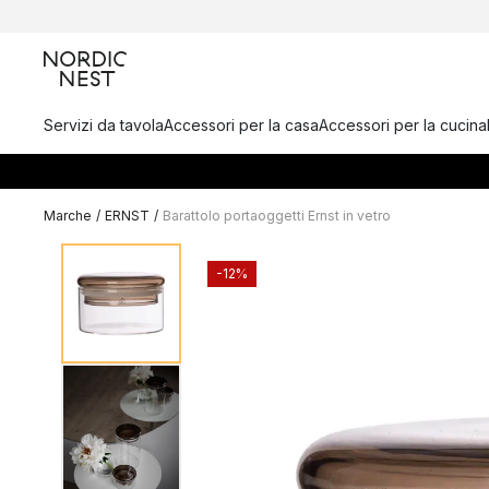
Servizi da tavola
Accessori per la casa
Accessori per la cucina
Marche
/
ERNST
/
Barattolo portaoggetti Ernst in vetro
-12%