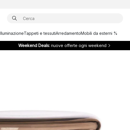
Illuminazione
Tappeti e tessuti
Arredamento
Mobili da esterni %
Weekend Deals:
nuove offerte ogni weekend