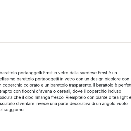
l barattolo portaoggetti Ernst in vetro dalla svedese Ernst è un
ellissimo barattolo portaoggetti in vetro con un design bicolore con
n coperchio colorato e un barattolo trasparente. Il barattolo è perfet
iempito con fiocchi d'avena o cereali, dove il coperchio incluso
ssicura che il cibo rimanga fresco. Riempitelo con piante o tea light 
asciatelo diventare invece una parte decorativa di un angolo vuoto
el soggiorno.