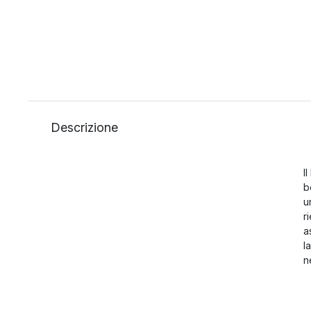
Descrizione
I
b
u
r
a
l
n