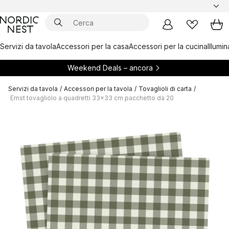
Servizi da tavola
Accessori per la casa
Accessori per la cucina
Illumi
Weekend Deals – ancora
Servizi da tavola
/
Accessori per la tavola
/
Tovaglioli di carta
/
Ernst tovagliolo a quadretti 33x33 cm pacchetto da 20