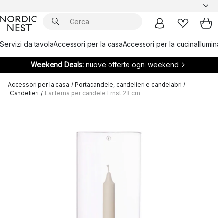
Servizi da tavola
Accessori per la casa
Accessori per la cucina
Illumi
Weekend Deals:
nuove offerte ogni weekend
Accessori per la casa
/
Portacandele, candelieri e candelabri
/
Candelieri
/
Lanterna per candele Ernst 28 cm