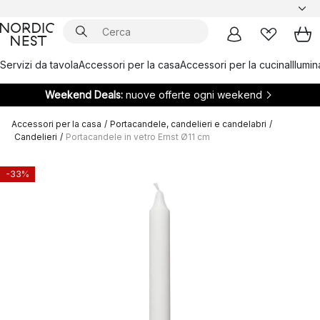
Servizi da tavola
Accessori per la casa
Accessori per la cucina
Illumi
Weekend Deals:
nuove offerte ogni weekend
Accessori per la casa
/
Portacandele, candelieri e candelabri
/
Candelieri
/
Portacandele in vetro Ernst Ø11 cm
-33%