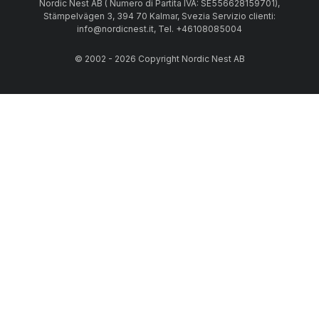
Nordic Nest AB ( Numero di Partita IVA: SE556628159701),
Stämpelvägen 3, 394 70 Kalmar, Svezia Servizio clienti:
info@nordicnest.it, Tel. +46108085004
© 2002 - 2026 Copyright Nordic Nest AB