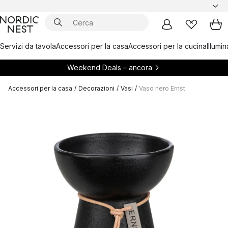
Servizi da tavola
Accessori per la casa
Accessori per la cucina
Illumi
Weekend Deals – ancora
Accessori per la casa
/
Decorazioni
/
Vasi
/
Vaso nero Ernst