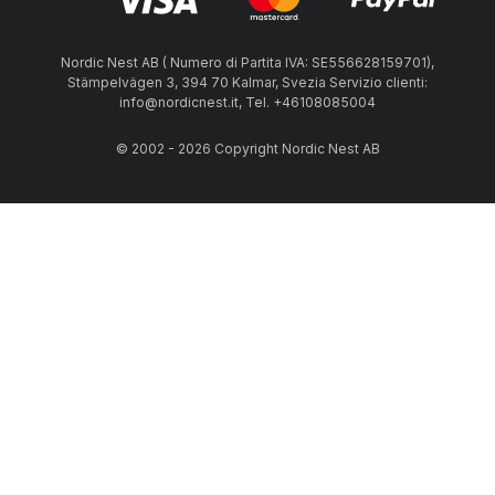
Nordic Nest AB ( Numero di Partita IVA: SE556628159701),
Stämpelvägen 3, 394 70 Kalmar, Svezia Servizio clienti:
info@nordicnest.it, Tel. +46108085004
© 2002 - 2026 Copyright Nordic Nest AB