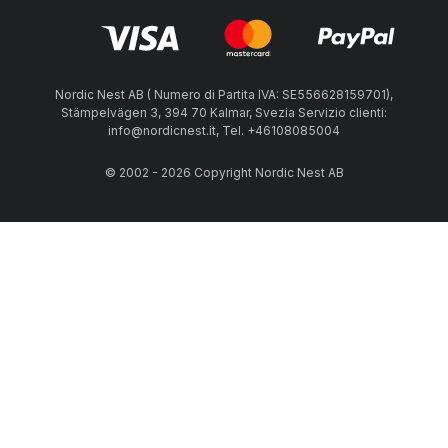
Nordic Nest AB ( Numero di Partita IVA: SE556628159701),
Stämpelvägen 3, 394 70 Kalmar, Svezia Servizio clienti:
info@nordicnest.it, Tel. +46108085004
© 2002 - 2026 Copyright Nordic Nest AB