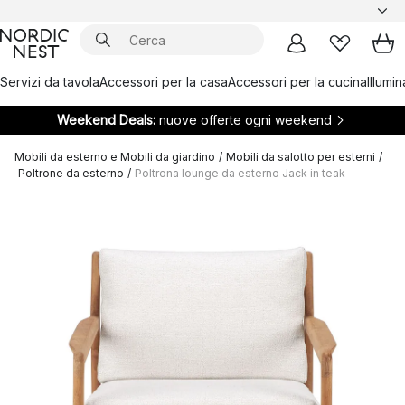
Servizi da tavola
Accessori per la casa
Accessori per la cucina
Illumi
Weekend Deals:
nuove offerte ogni weekend
Mobili da esterno e Mobili da giardino
/
Mobili da salotto per esterni
/
Poltrone da esterno
/
Poltrona lounge da esterno Jack in teak