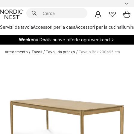
Servizi da tavola
Accessori per la casa
Accessori per la cucina
Illumi
Weekend Deals:
nuove offerte ogni weekend
Arredamento
/
Tavoli
/
Tavoli da pranzo
/
Tavolo Bok 200x95 cm