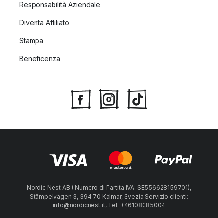
Responsabilità Aziendale
Diventa Affiliato
Stampa
Beneficenza
Nordic Nest AB ( Numero di Partita IVA: SE556628159701),
Stämpelvägen 3, 394 70 Kalmar, Svezia Servizio clienti:
info@nordicnest.it, Tel. +46108085004