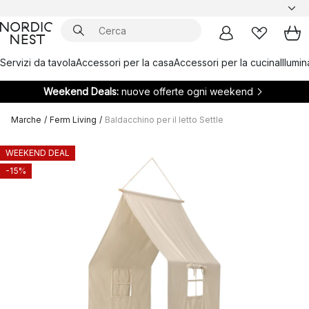
Servizi da tavola
Accessori per la casa
Accessori per la cucina
Illumi
Weekend Deals:
nuove offerte ogni weekend
Marche
/
Ferm Living
/
Baldacchino per il letto Settle
WEEKEND DEAL
-15%