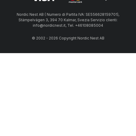
Nordic Nest AB ( Numero di Partita IVA: SE556628159701),
Stämpelvägen 3, 394 70 Kalmar, Svezia Servizio clienti:
info@nordicnest.it, Tel. +46108085004
© 2002 - 2026 Copyright Nordic Nest AB