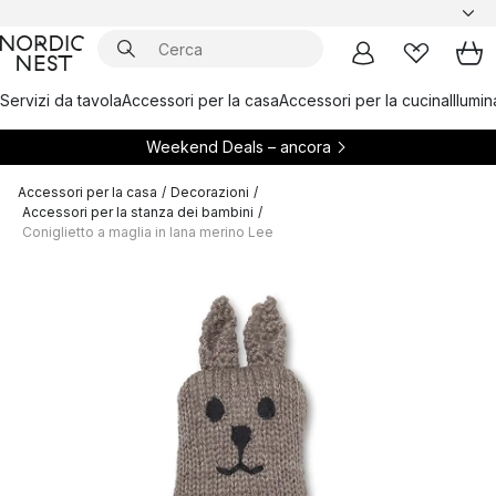
Servizi da tavola
Accessori per la casa
Accessori per la cucina
Illumi
Weekend Deals – ancora
Accessori per la casa
/
Decorazioni
/
Accessori per la stanza dei bambini
/
Coniglietto a maglia in lana merino Lee