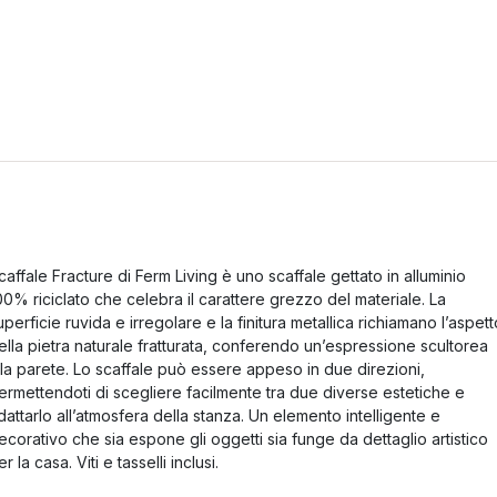
caffale Fracture di Ferm Living è uno scaffale gettato in alluminio
00% riciclato che celebra il carattere grezzo del materiale. La
uperficie ruvida e irregolare e la finitura metallica richiamano l’aspett
ella pietra naturale fratturata, conferendo un’espressione scultorea
lla parete. Lo scaffale può essere appeso in due direzioni,
ermettendoti di scegliere facilmente tra due diverse estetiche e
dattarlo all’atmosfera della stanza. Un elemento intelligente e
ecorativo che sia espone gli oggetti sia funge da dettaglio artistico
er la casa. Viti e tasselli inclusi.