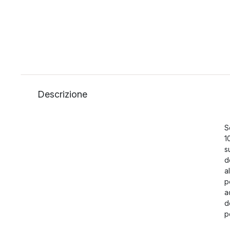
Descrizione
S
1
s
d
a
p
a
d
p