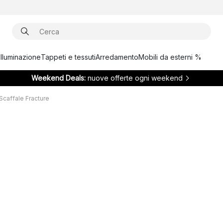
Illuminazione
Tappeti e tessuti
Arredamento
Mobili da esterni %
Weekend Deals:
nuove offerte ogni weekend
Scaffale Fracture