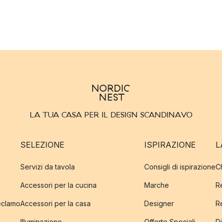
LA TUA CASA PER IL DESIGN SCANDINAVO
SELEZIONE
ISPIRAZIONE
L
Servizi da tavola
Consigli di ispirazione
C
Accessori per la cucina
Marche
R
reclamo
Accessori per la casa
Designer
R
Illuminazione
Offerte Speciali
Di