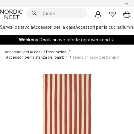
Servizi da tavola
Accessori per la casa
Accessori per la cucina
Illumi
Weekend Deals:
nuove offerte ogni weekend
Accessori per la casa
/
Decorazioni
/
Accessori per la stanza dei bambini
/
Tenda chiosco per bambini