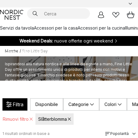
Servizi da tavola
Accessori per la casa
Accessori per la cucina
Illumi
Weekend Deals:
nuove offerte ogni weekend
Marche
/
Fine Little Day
Fine Little Day
Ispirandosi alla natura nordica e alle linee disegnate a mano, Fine Little
Day offre un assortimento unico di prodotti per interni con motivi e
fantasie giocose. Il marchio svedese è noto per i suoi prodotti tessili
di alta qualità, come asciugamani e biancheria da letto, nonché per i
suoi poster e le sue stampe.
Filtra
Disponibile
Categorie
Colori
Ma
Rimuovi filtro
Slåtterblomma
1
risultati ordinati in base a
Popolarità