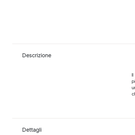
Descrizione
I
p
u
c
Dettagli