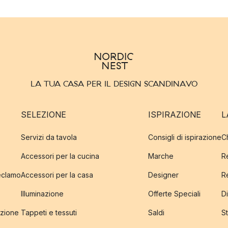
LA TUA CASA PER IL DESIGN SCANDINAVO
SELEZIONE
ISPIRAZIONE
L
Servizi da tavola
Consigli di ispirazione
C
Accessori per la cucina
Marche
R
reclamo
Accessori per la casa
Designer
R
Illuminazione
Offerte Speciali
Di
izione
Tappeti e tessuti
Saldi
S