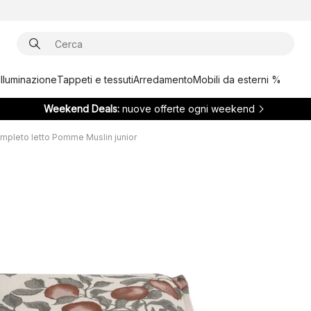
Illuminazione
Tappeti e tessuti
Arredamento
Mobili da esterni %
Weekend Deals:
nuove offerte ogni weekend
mpleto letto Pomme Muslin junior